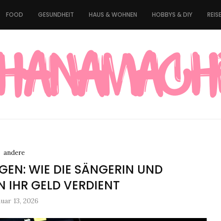
FOOD
GESUNDHEIT
HAUS & WOHNEN
HOBBYS & DIY
REIS
andere
EN: WIE DIE SÄNGERIN UND
N IHR GELD VERDIENT
uar 13, 2026