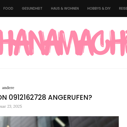
FOOD
GESUNDHEIT
HAUS & WOHNEN
HOBBYS & DIY
REIS
andere
N 0912162728 ANGERUFEN?
uar 23, 2025