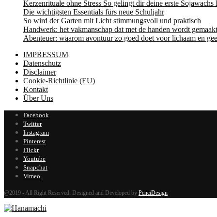
Kerzenrituale ohne Stress So gelingt dir deine erste Sojawachs
Die wichtigsten Essentials fürs neue Schuljahr
So wird der Garten mit Licht stimmungsvoll und praktisch
Handwerk: het vakmanschap dat met de handen wordt gemaak
Abenteuer: waarom avontuur zo goed doet voor lichaam en gee
IMPRESSUM
Datenschutz
Disclaimer
Cookie-Richtlinie (EU)
Kontakt
Über Uns
Facebook
Twitter
Instagram
Pinterest
Flickr
Youtube
Snapchat
Vimeo
@2019 - All Right Reserved. Designed and Developed by
PenciDesign