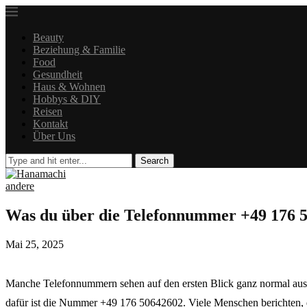
Beauty
Beziehung & Familie
Food
Gesundheit
Haus & Wohnen
Hobbys & DIY
Reisen
Kontakt
Über Uns
Search
andere
Was du über die Telefonnummer +49 176 50
Mai 25, 2025
Manche Telefonnummern sehen auf den ersten Blick ganz normal aus
dafür ist die Nummer +49 176 50642602. Viele Menschen berichten, da