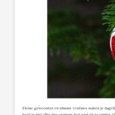
Kleine gewoontes en slimme routines maken je dagelijk
hoef je niet elke dag opnieuw het wiel uit te vinden