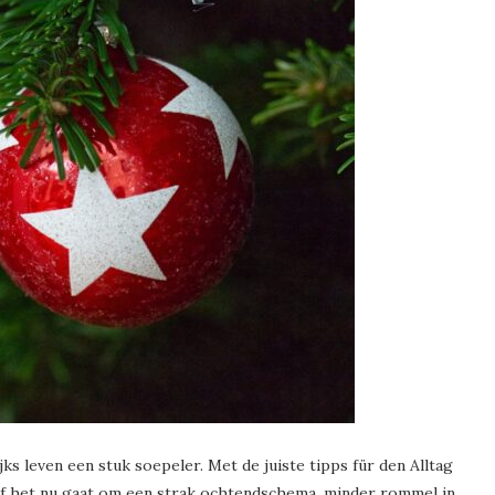
s leven een stuk soepeler. Met de juiste tipps für den Alltag
. Of het nu gaat om een strak ochtendschema, minder rommel in