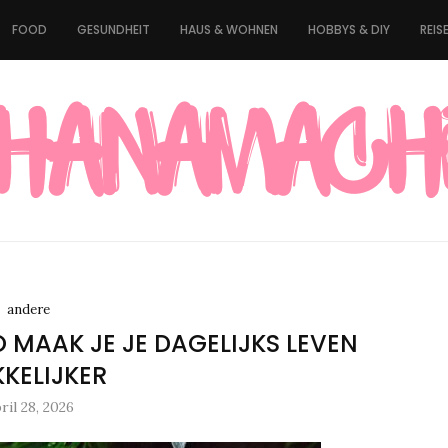
FOOD
GESUNDHEIT
HAUS & WOHNEN
HOBBYS & DIY
REIS
andere
O MAAK JE JE DAGELIJKS LEVEN
KELIJKER
ril 28, 2026