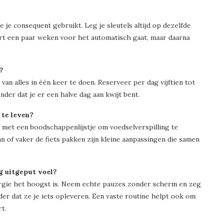
e je consequent gebruikt. Leg je sleutels altijd op dezelfde
urt een paar weken voor het automatisch gaat, maar daarna
?
van alles in één keer te doen. Reserveer per dag vijftien tot
onder dat je er een halve dag aan kwijt bent.
 te leven?
en met een boodschappenlijstje om voedselverspilling te
n of vaker de fiets pakken zijn kleine aanpassingen die samen
g uitgeput voel?
ergie het hoogst is. Neem echte pauzes zonder scherm en zeg
er dat ze je iets opleveren. Een vaste routine helpt ook om
t.