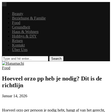
Beauty
Beziehung & Familie
Food
Gesundheit
Haus & Wohnen
Hobbys & DIY
Reisen
Kontakt
Über Uns
Search
Food
Hoeveel orzo pp heb je nodig? Dit is de
richtlijn
Januar 14, 2026
Hoeveel orzo per persoon je nodig hebt, hangt af van het gerecht,