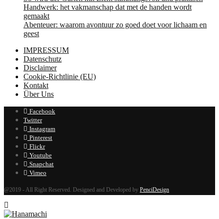
Handwerk: het vakmanschap dat met de handen wordt
gemaakt
Abenteuer: waarom avontuur zo goed doet voor lichaam en
geest
IMPRESSUM
Datenschutz
Disclaimer
Cookie-Richtlinie (EU)
Kontakt
Über Uns
Facebook
Twitter
Instagram
Pinterest
Flickr
Youtube
Snapchat
Vimeo
@2019 - All Right Reserved. Designed and Developed by
PenciDesign